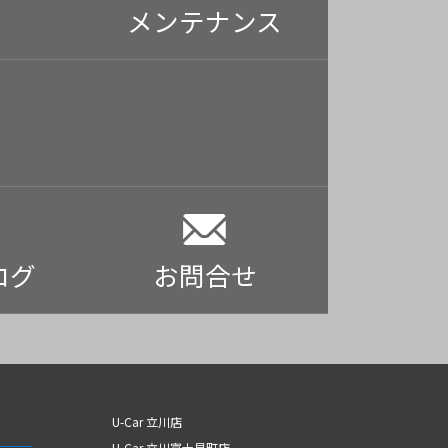
メンテナンス
ログ
お問合せ
U-Car 立川店
U-Car 立川富士見町店