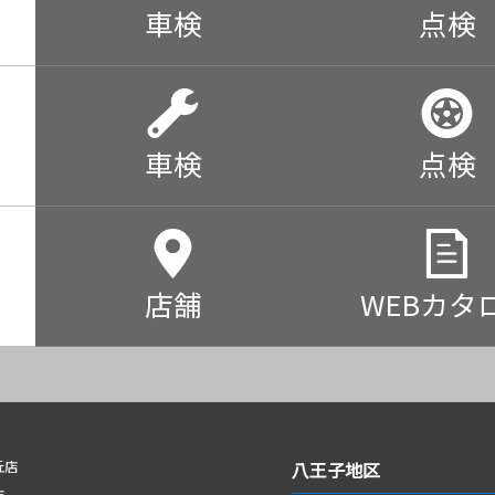
車検
点検
車検
点検
店舗
WEBカタ
丘店
八王子地区
店