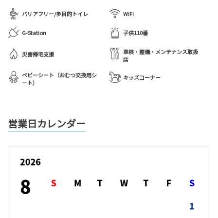
バリアフリー/多目的トイレ
WiFi
G-Station
子供110番
車検・整備・メンテナンス取扱
災害帰宅支援
店
ベビーシート（おむつ交換用シ
キッズコーナー
ート）
営業日カレンダー