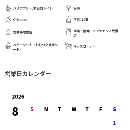
バリアフリー/多目的トイレ
WiFi
G-Station
子供110番
車検・整備・メンテナンス取扱
災害帰宅支援
店
ベビーシート（おむつ交換用シ
キッズコーナー
ート）
営業日カレンダー