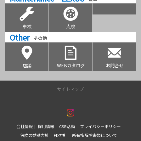
車検
点検
Other
その他
店舗
WEBカタログ
お問合せ
サイトマップ
多摩東地区
東大和店
会社情報
採用情報
CSR活動
プライバシーポリシー
玉川上水店
保険の勧誘方針
FD方針
所有権解除書類について
パルスやまと店