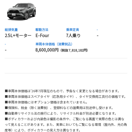
総排気量
駆動方法
乗車定員
-
2.5L+モーター
E-Four
7人乗り
-
-
車両本体価格（消費税込）
-
8,600,000円
（税抜 7,818,182円）
■車両本体価格は'26年7月現在のもので、予告なく変更となる場合があります。
■車両本体価格はスペアタイヤ（応急用タイヤ）、タイヤ交換用工具付の価格です。
■車両本体価格にはオプション価格は含まれていません。
■保険料、税金（除く消費税）、登録料などの諸費用は別途申し受けます。
■自動車リサイクル法の施行により、リサイクル料金が別途必要となります。
■ボディカラーおよび内装色は撮影の条件や、ご覧になる画面で実際の色とは異な
って見えることがあります。また、実車においてもご覧になる環境（屋内外、光の角
度等）により、ボディカラーの見え方は異なります。