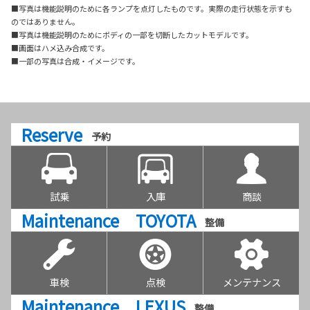
■写真は機能説明のために各ランプを点灯したものです。実際の走行状態を示すも
のではありません。
■写真は機能説明のためにボディの一部を切断したカットモデルです。
■画面はハメ込み合成です。
■一部の写真は合成・イメージです。
Reserve
予約
試乗
入庫
商談
Maintenance TOYOTA
整備
車検
点検
メンテナンス
Maintenance LEXUS
整備