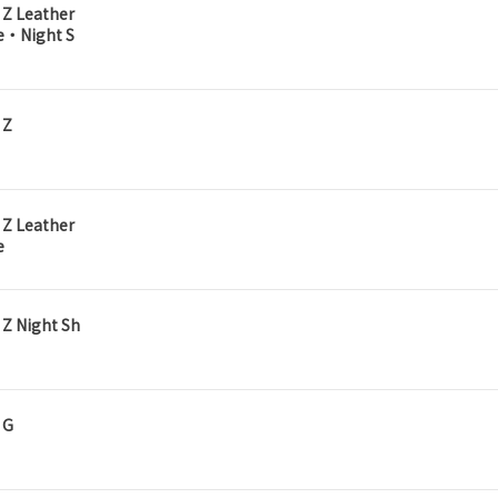
 Z Leather
e・Night S
 Z
 Z Leather
e
Z Night Sh
 G