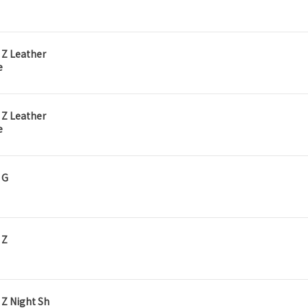
 Z Leather
e
 Z Leather
e
 G
 Z
Z Night Sh