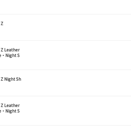
 Z
 Z Leather
e・Night S
Z Night Sh
 Z Leather
e・Night S