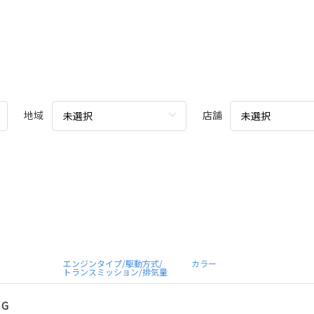
地域
店舗
未選択
未選択
エンジンタイプ/駆動方式/
カラー
トランスミッション/排気量
 G