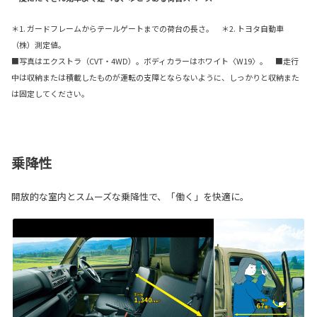
＊1. ガードフレームからテールゲートまでの荷台の長さ。 ＊2. トヨタ自動車
（株）測定値。
■写真はエクストラ（CVT・4WD）。ボディカラーはホワイト〈W19〉。 ■走行
中は収納または積載したものが運転の支障とならないように、しっかりと収納また
は固定してください。
乗降性
開放的な室内とスムーズな乗降性で、「働く」を快適に。