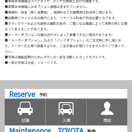
■車両本体価格はスペアタイヤ、タイヤ交換用工具付の価格です。
■車両本体価格にはオプション価格は含まれていません。
■保険料、税金（除く消費税）、登録料などの諸費用は別途申し受けます。
■自動車リサイクル法の施行により、リサイクル料金が別途必要となります。
■ボディカラーおよび内装色は撮影の条件、ご覧になる画面によって実際の色とは異
なって見えることがあります。
■メーカーオプションは組み合わせによって装着できない場合があります。
■「メーカーオプション」および「パックオプション」はご注文時に申し受けま
す。メーカーの工場で装着するため、ご注文後はお受けできませんのでご了承くだ
さい。
■写真は機能説明のためにボディの一部を切断したカットモデルです。
■一部の写真は合成・イメージです。
Reserve
予約
試乗
入庫
商談
Maintenance TOYOTA
整備