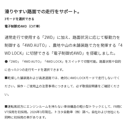
滑りやすい路面での走行をサポート。
3モードを選択できる
電子制御式4WD（CVT車）
通常走行で使用する「2WD」に加え、路面状況に応じて駆動力を
制御する「4WD AUTO」、農地や山の未舗装路で力を発揮する「4
WD LOCK」に切替できる「電子制御式4WD」を搭載しました。
●「2WD」「4WD AUTO」「4WD LOCK」をスイッチで切替可能。路面状態や目的
に合った3つの走行モードを選択できます。
■乾燥した舗装路および高速道路では、絶対に4WD LOCKモードで走行しないでく
ださい。操作・ご使用上の注意事項につきまして、必ず取扱説明書をご確認くださ
い。
■運転席前方にエンジンルームを持たない車体構造の軽小型トラックとして、FR用C
VT採用を初採用。2026年3月現在。トヨタ自動車（株）調べ。自社および他社にも
同時に初採用の車があります。