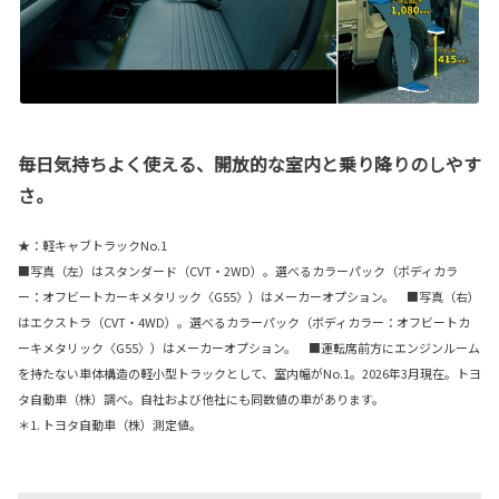
毎日気持ちよく使える、開放的な室内と乗り降りのしやす
さ。
★：軽キャブトラックNo.1
■写真（左）はスタンダード（CVT・2WD）。選べるカラーパック（ボディカラ
ー：オフビートカーキメタリック〈G55〉）はメーカーオプション。 ■写真（右）
はエクストラ（CVT・4WD）。選べるカラーパック（ボディカラー：オフビートカ
ーキメタリック〈G55〉）はメーカーオプション。 ■運転席前方にエンジンルーム
を持たない車体構造の軽小型トラックとして、室内幅がNo.1。2026年3月現在。トヨ
タ自動車（株）調べ。自社および他社にも同数値の車があります。
＊1. トヨタ自動車（株）測定値。