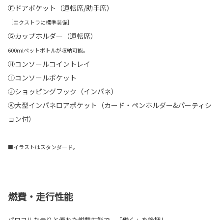
Ⓕドアポケット（運転席/助手席）
［エクストラに標準装備］
Ⓖカップホルダー（運転席）
600mlペットボトルが収納可能。
Ⓗコンソールコイントレイ
Ⓘコンソールポケット
Ⓙショッピングフック（インパネ）
Ⓚ大型インパネロアポケット（カード・ペンホルダー&パーティシ
ョン付）
■イラストはスタンダード。
燃費・走行性能
パワフルな走りと優れた燃費性能で、「働く」を後押し。