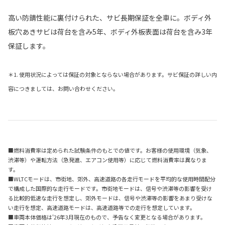
高い防錆性能に裏付けられた、サビ長期保証を全車に。ボディ外
板穴あきサビは荷台を含み5年、ボディ外板表面は荷台を含み3年
保証します。
＊1. 使用状況によっては保証の対象とならない場合があります。サビ保証の詳しい内
容につきましては、お問い合わせください。
■燃料消費率は定められた試験条件のもとでの値です。お客様の使用環境（気象、
渋滞等）や運転方法（急発進、エアコン使用等）に応じて燃料消費率は異なりま
す。
■WLTCモードは、市街地、郊外、高速道路の各走行モードを平均的な使用時間配分
で構成した国際的な走行モードです。市街地モードは、信号や渋滞等の影響を受け
る比較的低速な走行を想定し、郊外モードは、信号や渋滞等の影響をあまり受けな
い走行を想定、高速道路モードは、高速道路等での走行を想定しています。
■車両本体価格は'26年3月現在のもので、予告なく変更となる場合があります。